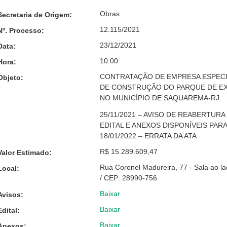
Obras
Secretaria de Origem:
12.115/2021
Nº. Processo:
23/12/2021
Data:
10:00
Hora:
CONTRATAÇÃO DE EMPRESA ESPECI
Objeto:
DE CONSTRUÇÃO DO PARQUE DE EX
NO MUNICÍPIO DE SAQUAREMA-RJ.
25/11/2021 – AVISO DE REABERTURA
EDITAL E ANEXOS DISPONÍVEIS PA
18/01/2022 – ERRATA DA ATA
R$ 15.289.609,47
Valor Estimado:
Rua Coronel Madureira, 77 - Sala ao l
Local:
/ CEP: 28990-756
Baixar
Avisos:
Baixar
Edital:
Baixar
Anexos: