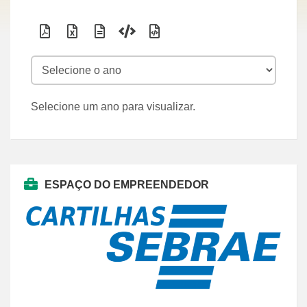
Expo
Expo
Expo
Expo
Expo
rtar
rtar
rtar
rtar
rtar
PDF
CSV
TXT
XML
JSON
Selecione um ano para visualizar.
ESPAÇO DO EMPREENDEDOR