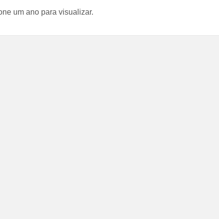
CSV
TXT
XML
JSON
one um ano para visualizar.