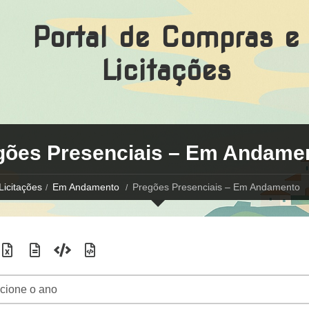
Portal de Compras e
Licitações
gões Presenciais – Em Andame
Licitações
Em Andamento
Pregões Presenciais – Em Andamento
Expo
Expo
Expo
Expo
tar
rtar
rtar
rtar