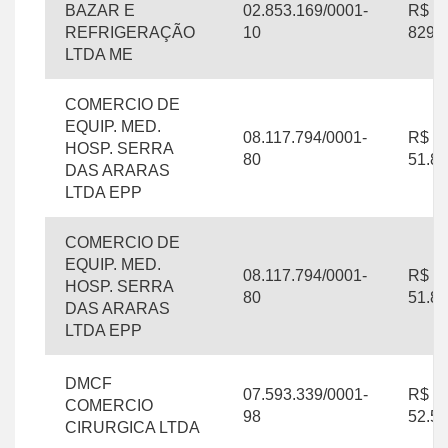
BAZAR E
02.853.169/0001-
R$
REFRIGERAÇÃO
10
829.0
LTDA ME
COMERCIO DE
EQUIP. MED.
08.117.794/0001-
R$
HOSP. SERRA
80
51.81
DAS ARARAS
LTDA EPP
COMERCIO DE
EQUIP. MED.
08.117.794/0001-
R$
HOSP. SERRA
80
51.81
DAS ARARAS
LTDA EPP
DMCF
07.593.339/0001-
R$
COMERCIO
98
52.59
CIRURGICA LTDA