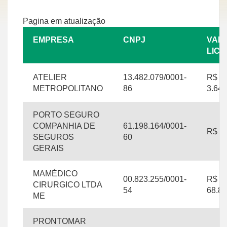
Pagina em atualização
EMPRESA
CNPJ
VAL
LICI
ATELIER
13.482.079/0001-
R$
METROPOLITANO
86
3.646
PORTO SEGURO
COMPANHIA DE
61.198.164/0001-
R$ 7.
SEGUROS
60
GERAIS
MAMÉDICO
00.823.255/0001-
R$
CIRURGICO LTDA
54
68.89
ME
PRONTOMAR