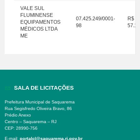
VALE SUL
FLUMINENSE
07.425.249/0001-
R$
EQUIPAMENTOS
98
57.16
MÉDICOS LTDA
ME
SALA DE LICITAÇÕES
Prefeitura Municipal de Saquarema
Rua Segisfredo Oliveira Bravo, 86
Prédio Anexo
Centro – Saquarema – RJ
CEP: 28990-756
E-mail:
portalcl@saquarema.rj.gov.br