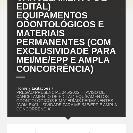
EDITAL)
EQUIPAMENTOS
ODONTOLÓGICOS E
MATERIAIS
PERMANENTES (COM
EXCLUSIVIDADE PARA
MEI/ME/EPP E AMPLA
CONCORRÊNCIA)
Home
/
Licitações
/
PREGÃO PRESENCIAL 045/2022 – (AVISO DE
CANCELAMENTO DE EDITAL) EQUIPAMENTOS
ODONTOLÓGICOS E MATERIAIS PERMANENTES
(COM EXCLUSIVIDADE PARA MEI/ME/EPP E AMPLA
CONCORRÊNCIA)