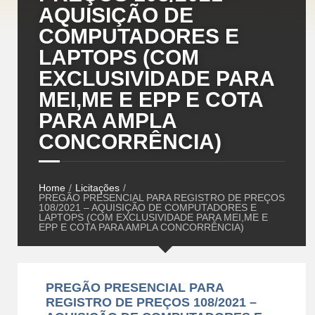
AQUISIÇÃO DE
COMPUTADORES E
LAPTOPS (COM
EXCLUSIVIDADE PARA
MEI,ME E EPP E COTA
PARA AMPLA
CONCORRÊNCIA)
Home
/
Licitações
/
PREGÃO PRESENCIAL PARA REGISTRO DE PREÇOS
108/2021 – AQUISIÇÃO DE COMPUTADORES E
LAPTOPS (COM EXCLUSIVIDADE PARA MEI,ME E
EPP E COTA PARA AMPLA CONCORRÊNCIA)
PREGÃO PRESENCIAL PARA
REGISTRO DE PREÇOS 108/2021 –