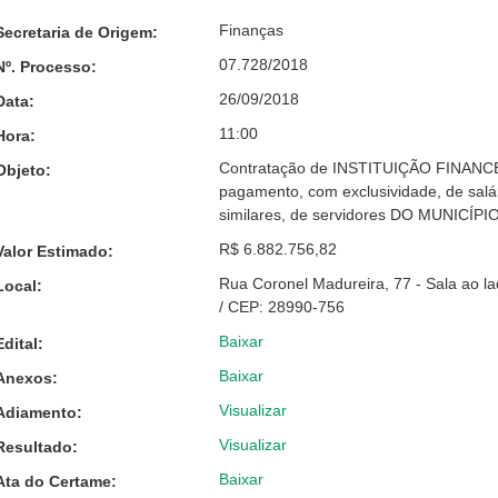
Finanças
Secretaria de Origem:
07.728/2018
Nº. Processo:
26/09/2018
Data:
11:00
Hora:
Contratação de INSTITUIÇÃO FINANCEI
Objeto:
pagamento, com exclusividade, de salá
similares, de servidores DO MUNICÍ
R$ 6.882.756,82
Valor Estimado:
Rua Coronel Madureira, 77 - Sala ao l
Local:
/ CEP: 28990-756
Baixar
Edital:
Baixar
Anexos:
Visualizar
Adiamento:
Visualizar
Resultado:
Baixar
Ata do Certame: