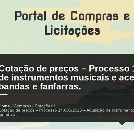
Portal de Compras e
Licitações
Cotação de preços – Processo 
de instrumentos musicais e ace
bandas e fanfarras.
Home
/ Compras / Cotações /
Cotação de preços – Processo 14.685/2025 – Aquisição de instrumento
fanfarras.