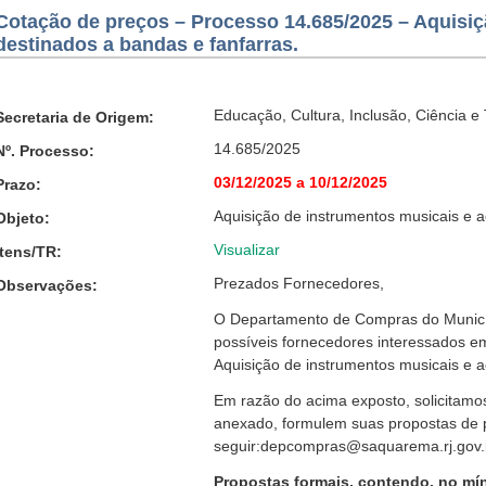
Cotação de preços – Processo 14.685/2025 – Aquisiç
destinados a bandas e fanfarras.
Educação, Cultura, Inclusão, Ciência e
Secretaria de Origem:
14.685/2025
Nº. Processo:
03/12/2025 a 10/12/2025
Prazo:
Aquisição de instrumentos musicais e a
Objeto:
Visualizar
Itens/TR:
Prezados Fornecedores,
Observações:
O Departamento de Compras do Municí
possíveis fornecedores interessados em
Aquisição de instrumentos musicais e a
Em razão do acima exposto, solicitam
anexado, formulem suas propostas de p
seguir:depcompras@saquarema.rj.gov.
Propostas formais, contendo, no mí