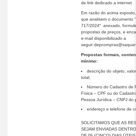
de link dedicado a internet.
Em razão do acima exposto, 
que analisem o documento 
717/2024″ anexado, formul
propostas de preços, e en
e-mail disponibilizado a
seguir:depcompras@saquare
Propostas formais, conte
mínimo:
descrição do objeto, valor
total;
Número do Cadastro de 
Física – CPF ou do Cadastr
Pessoa Jurídica – CNPJ do 
endereço e telefone de c
SOLICITAMOS QUE AS RE
SEJAM ENVIADAS DENTRO
DE 05 (CINCO) DIAS ÚTEI