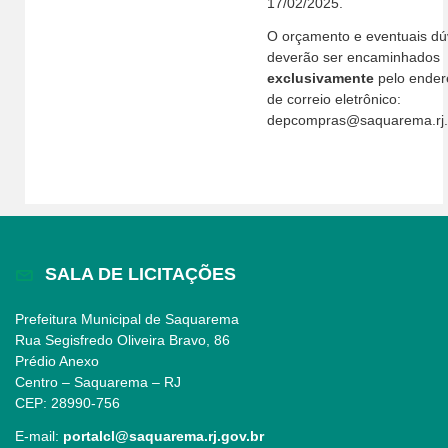
17/02/2025.
O orçamento e eventuais dú
deverão ser encaminhados
exclusivamente
pelo ender
de correio eletrônico:
depcompras@saquarema.rj.
SALA DE LICITAÇÕES
Prefeitura Municipal de Saquarema
Rua Segisfredo Oliveira Bravo, 86
Prédio Anexo
Centro – Saquarema – RJ
CEP: 28990-756
E-mail:
portalcl@saquarema.rj.gov.br