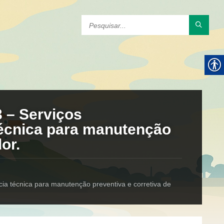
 – Serviços
técnica para manutenção
or.
cia técnica para manutenção preventiva e corretiva de