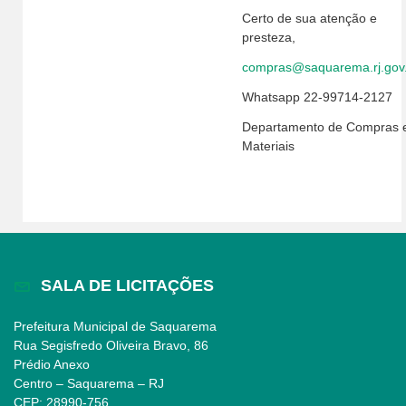
Certo de sua atenção e
presteza,
compras@saquarema.rj.gov
Whatsapp 22-99714-2127
Departamento de Compras 
Materiais
SALA DE LICITAÇÕES
Prefeitura Municipal de Saquarema
Rua Segisfredo Oliveira Bravo, 86
Prédio Anexo
Centro – Saquarema – RJ
CEP: 28990-756