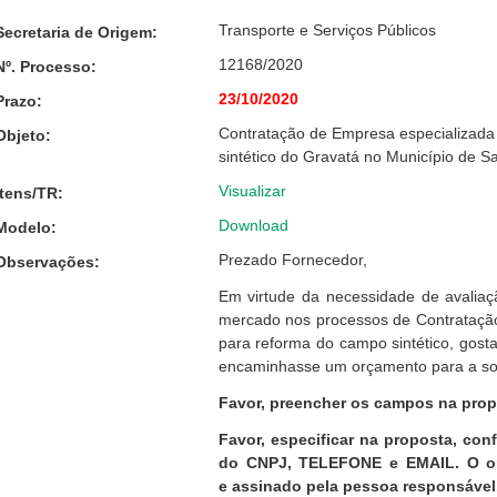
Transporte e Serviços Públicos
Secretaria de Origem:
12168/2020
Nº. Processo:
23/10/2020
Prazo:
Contratação de Empresa especializada
Objeto:
sintético do Gravatá no Município de 
Visualizar
Itens/TR:
Download
Modelo:
Prezado Fornecedor,
Observações:
Em virtude da necessidade de avaliaç
mercado nos processos de Contratação
para reforma do campo sintético, gosta
encaminhasse um orçamento para a sol
Favor, preencher os campos na pr
Favor, especificar na proposta, 
do CNPJ, TELEFONE e EMAIL. O o
e assinado pela pessoa responsável