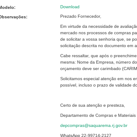
Download
Modelo:
Prezado Fornecedor,
Observações:
Em virtude da necessidade de avaliaçã
mercado nos processos de compras par
de solicitar a vossa senhoria que, se 
solicitação descrita no documento em 
Cabe ressaltar, que após o preenchimen
mesma: Nome da Empresa, número do CN
orçamento deve ser carimbado (CARIM
Solicitamos especial atenção em nos 
possível, incluso o prazo de validade 
Certo de sua atenção e presteza,
Departamento de Compras e Materiais
dep
compras@saquarema.rj.gov.br
WhatsApp 22-99714-2127