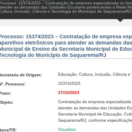
Processo: 15374/2023 – Contratação de empresa especializada no forn
atender as demandas das Unidades Escolares pertencentes a Rede Mun
Cultura, Inclusão, Ciência e Tecnologia do Município de Saquarema/RJ
Processo: 15374/2023 – Contratação de empresa espe
aparelhos eletrônicos para atender as demandas da
Municipal de Ensino da Secretaria Municipal de Educ
Tecnologia do Município de Saquarema/RJ
Educação, Cultura, Inclusão, Ciência e
Secretaria de Origem:
15374/2023
Nº. Processo:
27/10/2023
Prazo:
Contratação de empresa especializada 
Objeto:
atender as demandas das Unidades Esc
Secretaria Municipal de Educação, Cult
Saquarema/RJ, conforme especificações
Visualizar
Itens/TR: