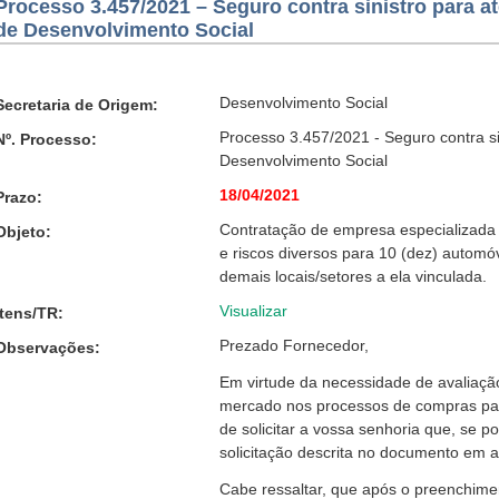
Processo 3.457/2021 – Seguro contra sinistro para a
de Desenvolvimento Social
Desenvolvimento Social
Secretaria de Origem:
Processo 3.457/2021 - Seguro contra si
Nº. Processo:
Desenvolvimento Social
18/04/2021
Prazo:
Contratação de empresa especializada 
Objeto:
e riscos diversos para 10 (dez) automó
demais locais/setores a ela vinculada.
Visualizar
Itens/TR:
Prezado Fornecedor,
Observações:
Em virtude da necessidade de avaliaçã
mercado nos processos de compras par
de solicitar a vossa senhoria que, se 
solicitação descrita no documento em 
Cabe ressaltar, que após o preenchimen