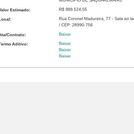
MUNICÍPIO DE SAQUAREMA/RJ.
R$ 988.524,55
Valor Estimado:
Rua Coronel Madureira, 77 - Sala ao l
Local:
/ CEP: 28990-756
Baixar
Ata/Contrato:
Baixar
Termo Aditivo:
Baixar
Baixar