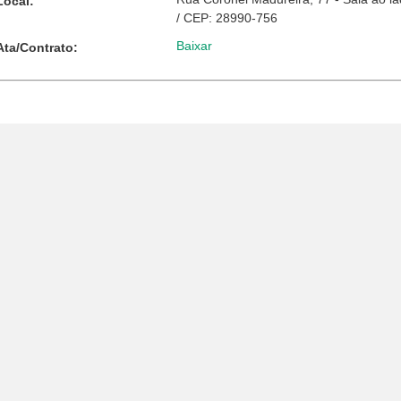
Local:
/ CEP: 28990-756
Baixar
Ata/Contrato: