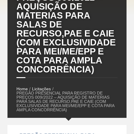
AQUISIÇÃO DE
MATERIAS PARA
SALAS DE
RECURSO,PAE E CAIE
(COM EXCLUSIVIDADE
PARA MEI/ME/EPP E
COTA PARA AMPLA
CONCORRÊNCIA)
Home
/
Licitações
/
PREGÃO PRESENCIAL PARA REGISTRO DE
PREÇOS 009/2022 – AQUISIÇÃO DE MATERIAS
PARA SALAS DE RECURSO,PAE E CAIE (COM
EXCLUSIVIDADE PARA MEI/ME/EPP E COTA PARA
AMPLA CONCORRÊNCIA)