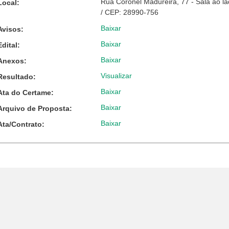
Rua Coronel Madureira, 77 - Sala ao l
Local:
/ CEP: 28990-756
Baixar
Avisos:
Baixar
Edital:
Baixar
Anexos:
Visualizar
Resultado:
Baixar
Ata do Certame:
Baixar
Arquivo de Proposta:
Baixar
Ata/Contrato: